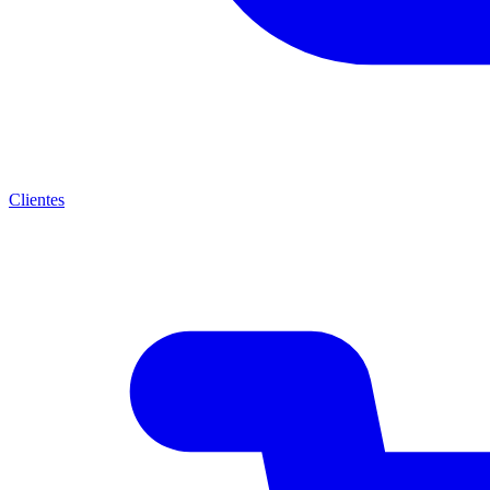
Clientes