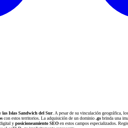
y las Islas Sandwich del Sur
. A pesar de su vinculación geográfica, l
os
con estos territorios. La adquisición de un dominio
.gs
brinda una ima
digital y
posicioneamiento SEO
en estos campos especializados. Regist