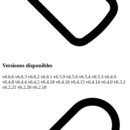
Versiones disponibles
v
6.6.6
v
6.6.3
v
6.6.2
v
6.6.1
v
6.5.9
v
6.5.6
v
6.5.4
v
6.5.3
v
6.4.9
v
6.4.8
v
6.4.4
v
6.4.2
v
6.4.18
v
6.4.16
v
6.4.15
v
6.4.14
v
6.4.0
v
6.3.2
v
6.2.21
v
6.2.20
v
6.2.18